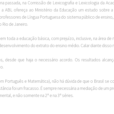
ana passada, na Comissão de Lexicografia e Lexicologia da Ac
e a ABL ofereça ao Ministério da Educação um estudo sobre a
professores de Língua Portuguesa do sistema público de ensino, d
 Rio de Janeiro.
em toda a educação básica, com prejuízo, inclusive, na área de m
esenvolvimento do extrato do ensino médio. Calar diante disso 
os, desde que haja o necessário acordo. Os resultados alca
vo.
Português e Matemática), não há dúvida de que o Brasil se com
distância foi um fracasso. É sempre necessária a mediação de um p
ntal, e não somente na 2ª e na 3ª séries.