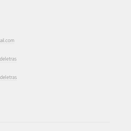
ail.com
deletras
deletras