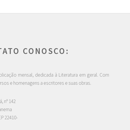
TATO CONOSCO:
blicação mensal, dedicada à Literatura em geral. Com
rsos e homenagens a escritores e suas obras.
á, nº 142
panema
EP 22410-