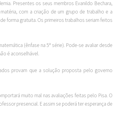
ademia. Presentes os seus membros Evanildo Bechara,
 matéria, com a criação de um grupo de trabalho e a
e forma gratuita. Os primeiros trabalhos seriam feitos
atemática (ênfase na 5ª série). Pode-se avaliar desde
não é aconselhável.
nçados provam que a solução proposta pelo governo
portará muito mal nas avaliações feitas pelo Pisa. O
rofessor presencial. E assim se poderá ter esperança de