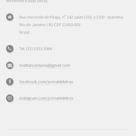
escritores e suas obras.
Rua Visconde de Pirajá, nº 142 salas 1201 a 1203 - Ipanema
Rio de Janeiro / RJ CEP 22410-003
Brasil
Tel. (21) 2523-2064
institutoantares@gmail.com
facebook.com/jornaldeletras
instagram.com/jornaldeletras