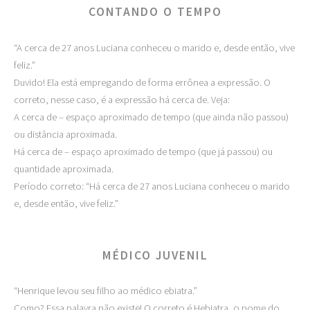
CONTANDO O TEMPO
“A cerca de 27 anos Luciana conheceu o marido e, desde então, vive
feliz.”
Duvido! Ela está empregando de forma errônea a expressão. O
correto, nesse caso, é a expressão há cerca de. Veja:
A cerca de – espaço aproximado de tempo (que ainda não passou)
ou distância aproximada.
Há cerca de – espaço aproximado de tempo (que já passou) ou
quantidade aproximada.
Período correto: “Há cerca de 27 anos Luciana conheceu o marido
e, desde então, vive feliz.”
MÉDICO JUVENIL
“Henrique levou seu filho ao médico ebiatra.”
Como? Essa palavra não existe! O correto é Hebiatra, o nome do