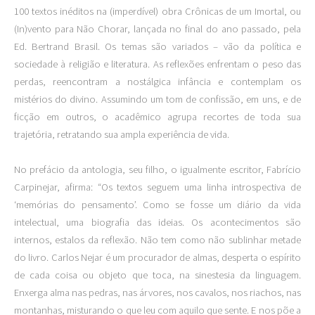
100 textos inéditos na (imperdível) obra Crônicas de um Imortal, ou
(In)vento para Não Chorar, lançada no final do ano passado, pela
Ed. Bertrand Brasil. Os temas são variados – vão da política e
sociedade à religião e literatura. As reflexões enfrentam o peso das
perdas, reencontram a nostálgica infância e contemplam os
mistérios do divino. Assumindo um tom de confissão, em uns, e de
ficção em outros, o acadêmico agrupa recortes de toda sua
trajetória, retratando sua ampla experiência de vida.
No prefácio da antologia, seu filho, o igualmente escritor, Fabrício
Carpinejar, afirma: “Os textos seguem uma linha introspectiva de
‘memórias do pensamento’. Como se fosse um diário da vida
intelectual, uma biografia das ideias. Os acontecimentos são
internos, estalos da reflexão. Não tem como não sublinhar metade
do livro. Carlos Nejar é um procurador de almas, desperta o espírito
de cada coisa ou objeto que toca, na sinestesia da linguagem.
Enxerga alma nas pedras, nas árvores, nos cavalos, nos riachos, nas
montanhas, misturando o que leu com aquilo que sente. E nos põe a