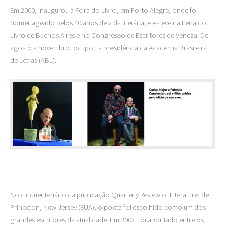
Em 2000, inaugurou a Feira do Livro, em Porto Alegre, onde foi
homenageado pelos 40 anos de vida literária, e esteve na Feira do
Livro de Buenos Aires e no Congresso de Escritores de Veneza. De
agosto a novembro, ocupou a presidência da Academia Brasileira
de Letras (ABL).
No cinquentenário da publicação Quarterly Review of Literature, de
Princeton, New Jersey (EUA), o poeta foi escolhido como um dos
grandes escritores da atualidade. Em 2002, foi apontado entre os