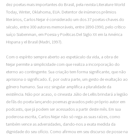
dez poetas mais importantes do Brasil, pela revista Literature World
Today, Winter, Oklahoma, EUA. Detentor de inúmeros prêmios
literários, Carlos Nejar é considerado um dos 37 poetas-chaves do
século, entre 300 autores memoráveis, entre 1890-1990, pelo crítico
suíço Siabenman, em Poesia y Poéticas Del Siglo XX em la América
Hispana y el Brasil (Madri, 1997).
Com o espírito sempre aberto ao espetáculo da vida, a obra de
Nejar permite a simplicidade com que realiza a incorporação do
eterno ao contingente. Sua criação tem forma significante, que não
aprisiona o significado. É, por outra parte, um gesto de exaltação ao
gênero humano. Sua voz singular amplifica a pluralidade da
existência. Não por acaso, o cineasta Júlio de Lellis brindará a legião
de fãs do poeta lançando poemas gravados pelo próprio autor em
podcasts, que já podem ser acessados a partir deste mês. Em sua
poderosa escrita, Carlos Nejar não só rega as suas raízes, como
também vence as adversidades, dando-nos a exata medida da
dignidade do seu ofício. Como afirmou em seu discurso de posse na