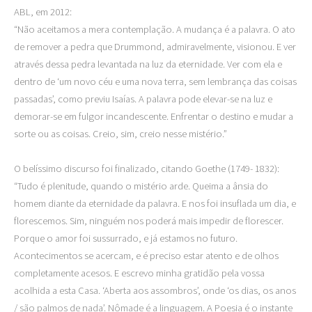
ABL, em 2012:
“Não aceitamos a mera contemplação. A mudança é a palavra. O ato
de remover a pedra que Drummond, admiravelmente, visionou. E ver
através dessa pedra levantada na luz da eternidade. Ver com ela e
dentro de ‘um novo céu e uma nova terra, sem lembrança das coisas
passadas’, como previu Isaías. A palavra pode elevar-se na luz e
demorar-se em fulgor incandescente. Enfrentar o destino e mudar a
sorte ou as coisas. Creio, sim, creio nesse mistério.”
O belíssimo discurso foi finalizado, citando Goethe (1749- 1832):
“Tudo é plenitude, quando o mistério arde. Queima a ânsia do
homem diante da eternidade da palavra. E nos foi insuflada um dia, e
florescemos. Sim, ninguém nos poderá mais impedir de florescer.
Porque o amor foi sussurrado, e já estamos no futuro.
Acontecimentos se acercam, e é preciso estar atento e de olhos
completamente acesos. E escrevo minha gratidão pela vossa
acolhida a esta Casa. ‘Aberta aos assombros’, onde ‘os dias, os anos
/ são palmos de nada’. Nômade é a linguagem. A Poesia é o instante