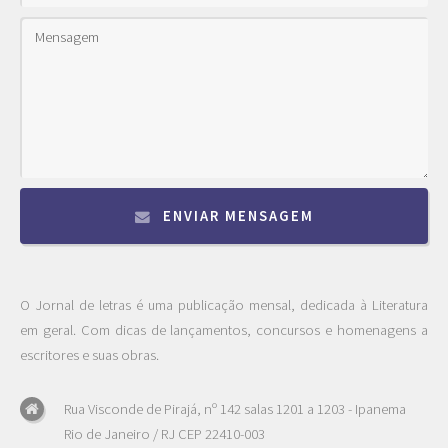
ENVIAR MENSAGEM
O Jornal de letras é uma publicação mensal, dedicada à Literatura
em geral. Com dicas de lançamentos, concursos e homenagens a
escritores e suas obras.
Rua Visconde de Pirajá, nº 142 salas 1201 a 1203 - Ipanema
Rio de Janeiro / RJ CEP 22410-003