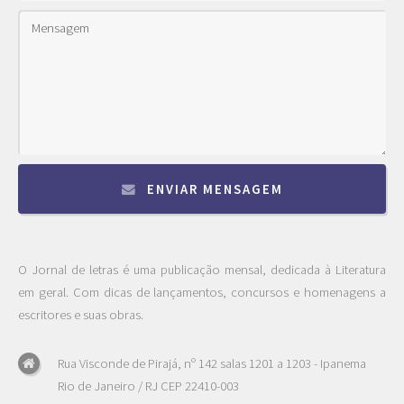
ENVIAR MENSAGEM
O Jornal de letras é uma publicação mensal, dedicada à Literatura
em geral. Com dicas de lançamentos, concursos e homenagens a
escritores e suas obras.
Rua Visconde de Pirajá, nº 142 salas 1201 a 1203 - Ipanema
Rio de Janeiro / RJ CEP 22410-003