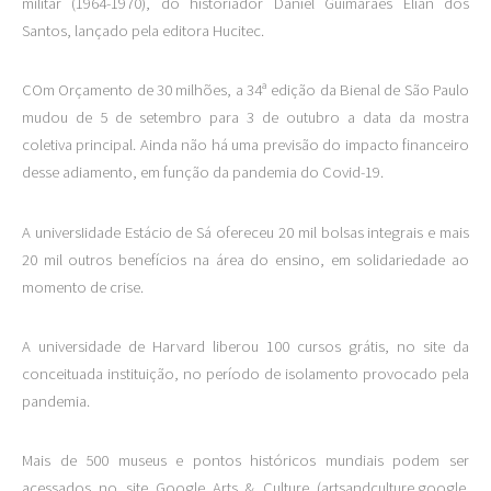
militar (1964-1970), do historiador Daniel Guimarães Elian dos
Santos, lançado pela editora Hucitec.
COm Orçamento de 30 milhões, a 34ª edição da Bienal de São Paulo
mudou de 5 de setembro para 3 de outubro a data da mostra
coletiva principal. Ainda não há uma previsão do impacto financeiro
desse adiamento, em função da pandemia do Covid-19.
A universIidade Estácio de Sá ofereceu 20 mil bolsas integrais e mais
20 mil outros benefícios na área do ensino, em solidariedade ao
momento de crise.
A universidade de Harvard liberou 100 cursos grátis, no site da
conceituada instituição, no período de isolamento provocado pela
pandemia.
Mais de 500 museus e pontos históricos mundiais podem ser
acessados no site Google Arts & Culture (artsandculture.google.