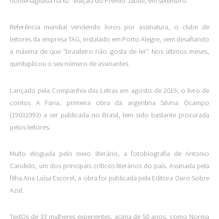
homenageada na 62ª edição do Prêmio Jabuti, em setembro.
Referência mundial vendendo livros por assinatura, o clube de
leitores da empresa TAG, instalado em Porto Alegre, vem desafiando
a máxima de que “brasileiro não gosta de ler”. Nos últimos meses,
quintuplicou o seu número de assinantes.
Lançado pela Companhia das Letras em agosto de 2019, o livro de
contos A Fúria, primeira obra da argentina Silvina Ocampo
(19031993) a ser publicada no Brasil, tem sido bastante procurada
pelos leitores.
Muito elogiada pelo meio literário, a fotobiografia de Antonio
Candido, um dos principais críticos literários do país. Assinada pela
filha Ana Luísa Escorel, a obra foi publicada pela Editora Ouro Sobre
Azul.
TextOs de 33 mulheres experientes, acima de 50 anos, como Norma