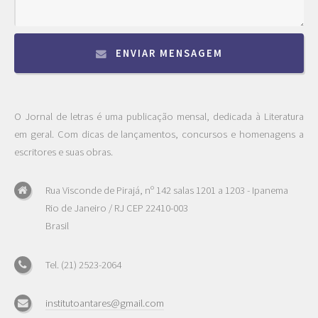
ENVIAR MENSAGEM
O Jornal de letras é uma publicação mensal, dedicada à Literatura
em geral. Com dicas de lançamentos, concursos e homenagens a
escritores e suas obras.
Rua Visconde de Pirajá, nº 142 salas 1201 a 1203 - Ipanema
Rio de Janeiro / RJ CEP 22410-003
Brasil
Tel. (21) 2523-2064
institutoantares@gmail.com