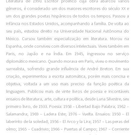
Literatura de 1990. Escritor prolífico cuja obra abarcou vários
gêneros, é considerado um dos maiores escritores do século XX e
um dos grandes poetas hispânicos de todos os tempos. Passou a
infância nos Estados Unidos, acompanhando a família. De volta ao
seu país, estudou direito na Universidade Nacional Autônoma do
México. Cursou também especialização em literatura. Morou na
Espanha, onde conviveu com diversos intelectuais. Viveu também em
Paris, no Japão e na Índia. Em 1945, ingressou no serviço
diplomático mexicano. Quando morava em Paris, viveu o movimento
surrealista, sofrendo grande influência de André Breton. Em sua
criação, experimentou a escrita automática, porém mais concisa e
objetiva, voltada a um uso mais preciso da função poética da
linguagem. Publicou mais de vinte livros de poesia e incontáveis
ensaios de literatura, arte, cultura e política, desde Luna Silvestre, seu
primeiro livro, de 1933. Poesia: 1958 – Libertad Bajo Palabra; 1962 –
Salamandra; 1969 – Ladera Este; 1976 – Vuelta. Ensaios: 1950 – El
laberinto de la soledad; 1956 – El Arco y la Lira; 1957 – Las peras del
olmo; 1965 – Cuadrivio; 1966 – Puertas al Campo; 1967 – Corriente