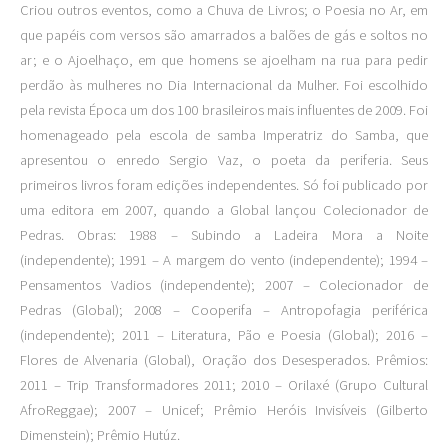
Criou outros eventos, como a Chuva de Livros; o Poesia no Ar, em
que papéis com versos são amarrados a balões de gás e soltos no
ar; e o Ajoelhaço, em que homens se ajoelham na rua para pedir
perdão às mulheres no Dia Internacional da Mulher. Foi escolhido
pela revista Época um dos 100 brasileiros mais influentes de 2009. Foi
homenageado pela escola de samba Imperatriz do Samba, que
apresentou o enredo Sergio Vaz, o poeta da periferia. Seus
primeiros livros foram edições independentes. Só foi publicado por
uma editora em 2007, quando a Global lançou Colecionador de
Pedras. Obras: 1988 – Subindo a Ladeira Mora a Noite
(independente); 1991 – A margem do vento (independente); 1994 –
Pensamentos Vadios (independente); 2007 – Colecionador de
Pedras (Global); 2008 – Cooperifa – Antropofagia periférica
(independente); 2011 – Literatura, Pão e Poesia (Global); 2016 –
Flores de Alvenaria (Global), Oração dos Desesperados. Prêmios:
2011 – Trip Transformadores 2011; 2010 – Orilaxé (Grupo Cultural
AfroReggae); 2007 – Unicef; Prêmio Heróis Invisíveis (Gilberto
Dimenstein); Prêmio Hutúz.